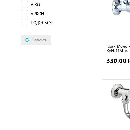
VIKO
АРКОН
ПОДОЛЬСК
Сбросить
Кран Моно
КрН-11/4 ма
верхний изли
330.00