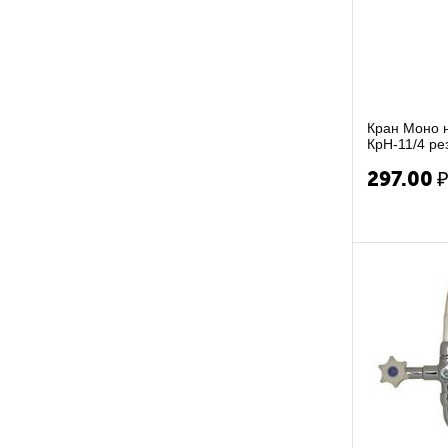
Кран Моно
КрН-11/4 ре
нижний изл.
297.00