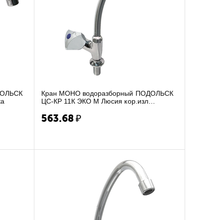
ДОЛЬСК
Кран МОНО водоразборный ПОДОЛЬСК
ка
ЦС-КР 11К ЭКО М Люсия кор.изл
керамика
563.68
₽