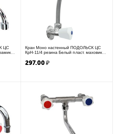
К ЦС
Кран Моно настенный ПОДОЛЬСК ЦС
ерамика
КрН-11/4 резина Белый пласт. маховик
верхний изл.(10)
297.00
₽