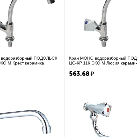
 водоразборный ПОДОЛЬСК
Кран МОНО водоразборный ПО
ЭКО М Крест керамика
ЦС-КР 11К ЭКО М Люсия керами
₽
563.68
₽