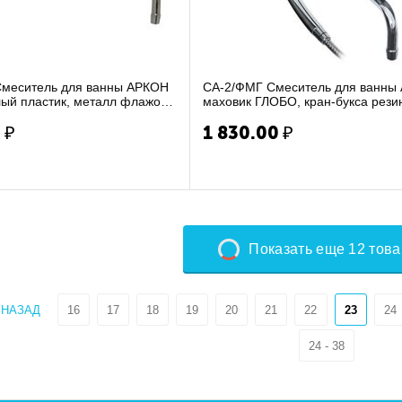
меситель для ванны АРКОН
СА-2/ФМГ Смеситель для ванны
ый пластик, металл флажок,
маховик ГЛОБО, кран-букса рези
...
металл шланг и л...
5
₽
1 830.00
₽
Показать еще 12 тов
НАЗАД
16
17
18
19
20
21
22
23
24
24 - 38