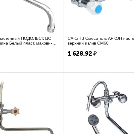
 настенный ПОДОЛЬСК ЦС
СА-1/НВ Смеситель АРКОН настенный
зина Белый пласт. маховик
верхний излив СМ60
 (14)
₽
1 628.92
₽