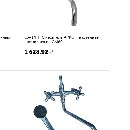
СА-1/НН Смеситель АРКОН настенный
нижний излив СМ60
1 628.92
₽