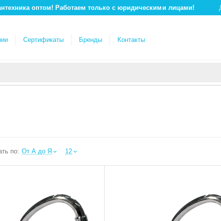
антехника оптом! Работаем только с юридическими лицами!
нии
Сертификаты
Бренды
Контакты
ть по:
От А до Я
12