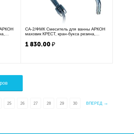
 АРКОН
СА-2/ФМК Смеситель для ванны АРКОН
на,
маховик КРЕСТ, кран-букса резина,
металл шланг и л...
1 830.00
₽
аров
25
26
27
28
29
30
ВПЕРЕД