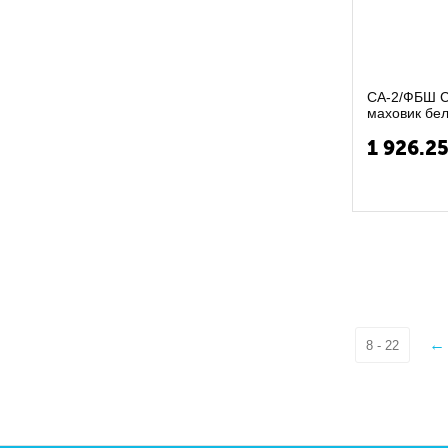
СА-2/ФБШ С
маховик бел
без шланга и
1 926.2
8 - 22