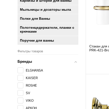
Карнизы и шторки для Ванны
Мыльницы и дозаторы мыла
Полки для Ванны
Полотенцедержатели, планки с
крючками
Поручни для ванны
Cтакан для 
PRK-421-Br
Фильтры товаров
Бренды
ELGHANSA
KAISER
ROSHE
SV
VIKO
АРКОН