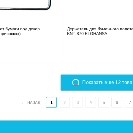
ет бумаги под декор
Держатель для бумажного полот
присосках)
KNT-870 ELGHANSA
Показать еще 12 тов
НАЗАД
1
2
3
4
5
6
7