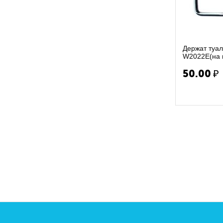
Держат туал
W2022E(на 
50.00
₽