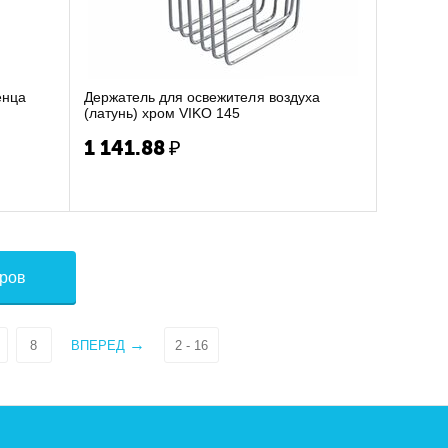
енца
Держатель для освежителя воздуха
(латунь) хром VIKO 145
1 141.88
₽
аров
8
ВПЕРЕД
2 - 16