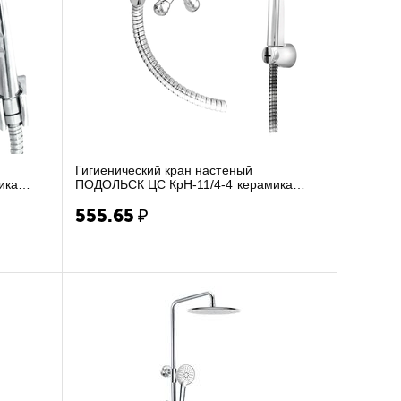
Гигиенический кран настеный
ика
ПОДОЛЬСК ЦС КрН-11/4-4 керамика
маховик пласт. Крест с ле...
555.65
₽