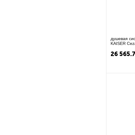
душевая система с термо
KAISER Cez
26 565.