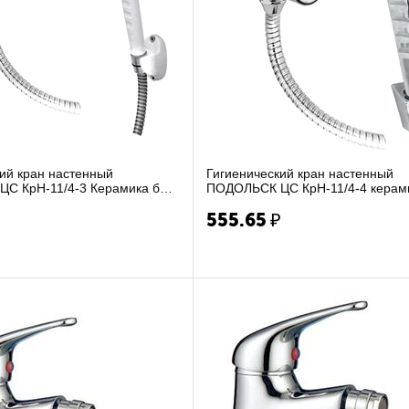
ий кран настенный
Гигиенический кран настенный
С КрН-11/4-3 Керамика бел.
ПОДОЛЬСК ЦС КрН-11/4-4 керам
ик с ле...
маховик пласт. Глобо с л...
₽
555.65
₽