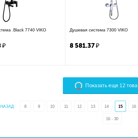
Душевая система .Black 7740 VIKO
Душевая система 7300 VIKO
8
₽
8 581.37
₽
Показать еще 12 тов
НАЗАД
8
9
10
11
12
13
14
15
16
16 - 30