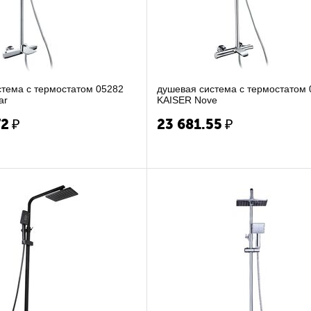
статом 05282
душевая система с термостатом 06182
ar
KAISER Nove
72
₽
23 681.55
₽