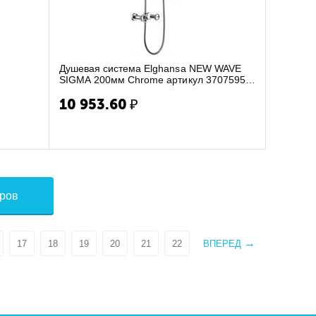
Душевая система Elghansa NEW WAVE
SIGMA 200мм Chrome артикул 3707595-
2A
10 953.60
₽
аров
17
18
19
20
21
22
ВПЕРЕД