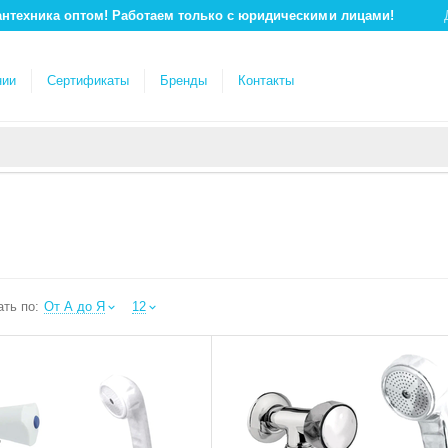
антехника оптом! Работаем только с юридическими лицами!
нии
Сертификаты
Бренды
Контакты
ть по:
От А до Я
12