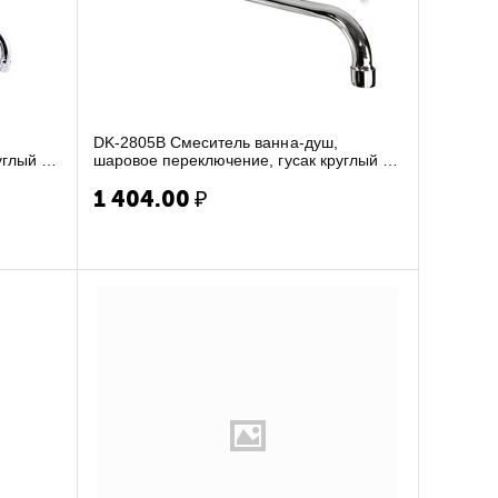
DK-2805B Смеситель ванна-душ,
углый 30
шаровое переключение, гусак круглый 30
см, пласт.махови...
1 404.00
₽