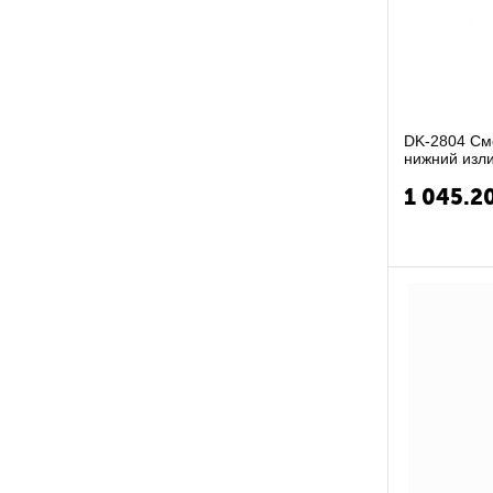
DK-2804 См
нижний изли
к-букса к...
1 045.2