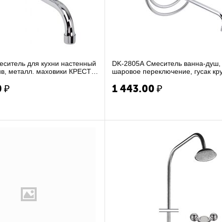
еситель для кухни настенный
DK-2805A Смеситель ванна-душ,
в, металл. маховики КРЕСТ,
шаровое переключение, гусак кр
см, металл.махов...
0
₽
1 443.00
₽