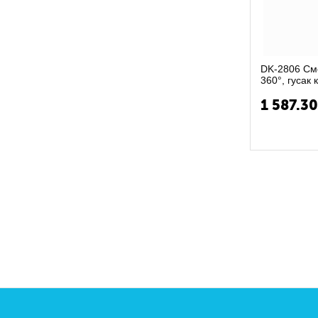
DK-2806 См
360°, гусак
КРЕСТ, к-бук
1 587.3