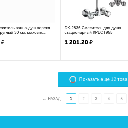
еситель ванна-душ перекл.
DK-2836 Смеситель для душа
 круглый 30 см, маховик
стационарный КРЕСТ955
са...
0
₽
1 201.20
₽
Показать еще 12 тов
НАЗАД
1
2
3
4
5