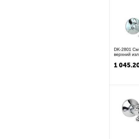
DK-2801 См
верхний изл
к-букса ...
1 045.2