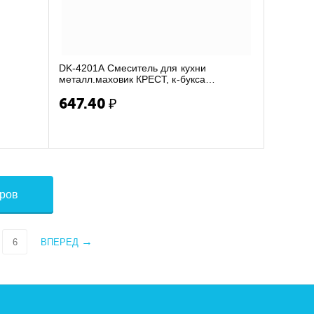
DK-4201A Смеситель для кухни
металл.маховик КРЕСТ, к-букса
керамика, на гайке (гусак ...
647.40
₽
аров
6
ВПЕРЕД