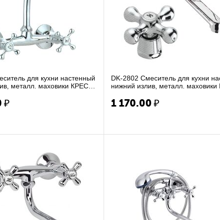
еситель для кухни настенный
DK-2802 Смеситель для кухни н
ив, металл. маховики КРЕСТ,
нижний излив, металл. маховики
к-букса к...
0
₽
1 170.00
₽