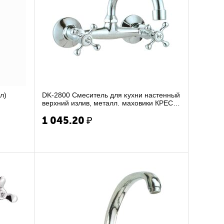
л)
DK-2800 Смеситель для кухни настенный
верхний излив, металл. маховики КРЕСТ,
к-букса ...
1 045.20
₽