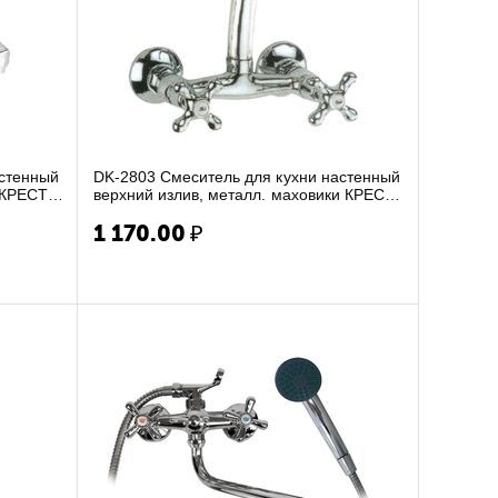
астенный
DK-2803 Смеситель для кухни настенный
 КРЕСТ,
верхний излив, металл. маховики КРЕСТ,
к-букса ...
1 170.00
₽