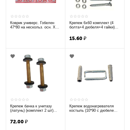
Коврик универс. Гобелен
Крепеж 6х60 комплект (4
47*80 на нескольз. осн. ХТ
болта+4 дюбеля+4 гайки)
3442 (в ассорт.)
А-47
15.60
₽
Крепеж бачка к унитазу
Крепеж водонагревателя
(латунь) (комплект 2 шт)
костыль (10*90 с дюбелем
А-38/1
14х70) (комплект 2 шт) А-40
72.00
₽