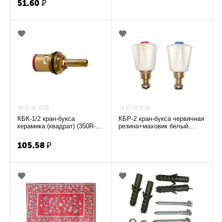
51.60
₽
КБК-1/2 кран-букса
КБР-2 кран-букса червячная
керамика (квадрат) (350R-
резина+маховик белый
2700R) (под Россию)
пластик Б1394/Б1395КМА
(М18*1) (под Р...
105.58
₽