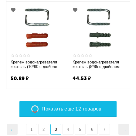
Крепеж водонагревателя
Крепеж водонагревателя
костыль (10*90 с дюбелем
костыль (8*85 с дюбелем
14х70) (комплект 2 шт) А-45
12х60) (комплект 2 шт) А-46
50.89
₽
44.53
₽
Показать еще 12 товаров
1
2
3
4
5
6
7