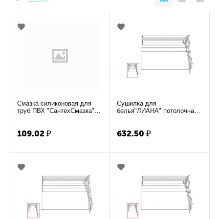
Смазка силиконовая для
Сушилка для
труб ПВХ "СантехСмазка"
белья"ЛИАНА" потолочная
250гр в тубе
1.0м
109.02
₽
632.50
₽