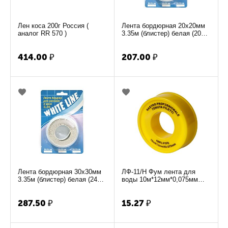
Лен коса 200г Россия (
Лента бордюрная 20х20мм
аналог RR 570 )
3.35м (блистер) белая (20
шт)
414.00
₽
207.00
₽
Лента бордюрная 30х30мм
ЛФ-11/Н Фум лента для
3.35м (блистер) белая (24
воды 10м*12мм*0,075мм
шт)
ST2531
287.50
₽
15.27
₽