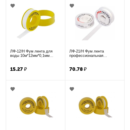
ЛФ-12/Н Фум лента для
ЛФ-21/Н Фум лента
воды 10м*12мм*0,1мм
профессиональная
ST4532
15м*19мм*0.25мм FE530
15.27
₽
70.78
₽