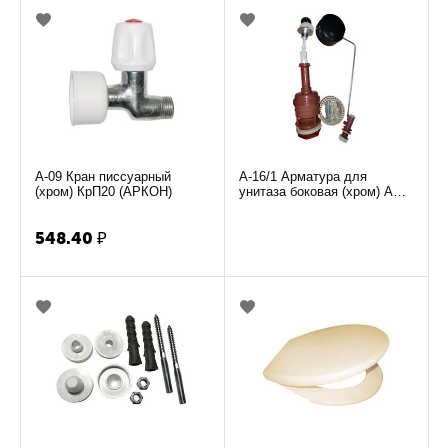
А-09 Кран писсуарный
А-16/1 Арматура для
(хром) КрП20 (АРКОН)
унитаза боковая (хром) АБС
АС-1.1м (Тула) РБМ(по
20шт СТРОГО)
548.40
₽