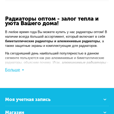
Радиаторы оптом - залог тепла и
уюта Вашего дома!
В любое время года Вы можете купить у нас радиаторы оптом! В
наличии всегда большой ассортимент, который включает в себя
биметаллические радиаторы и алюминиевые радиаторы
, а
также защитные экраны и комплектующие для радиаторов.
На сегодняшний день наибольшей популярностью в данном
сегменте пользуются как раз алюминиевые и биметаллические
радиаторы, объясним почему. Итак,
алюминиевые радиаторы
-
во-первых, данные радиаторы идеально подходят к нашим
Больше
российским схемам отопления; во-вторых, высокая теплоотдача
данных радиаторов; в-третьих, рассчитаны на высокое рабочее
давление и имеют большую конвекционную площадь (часть
тепловой энергии передается конвекционным путем); в-
четвертых, можно установить необходимое количество секций
путем их добавления. Стандартная высота алюминиевых
Моя учетная запись
радиаторов - 350 или 500 мм. Ну, конечно же, легкость изделия -
вес одной секции от 1 кг до полутора кг.
Алюминиевые радиаторы представлены следующими
Магазин