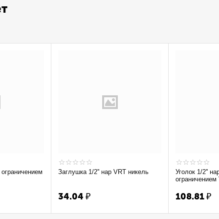
ет
Заглушка 1/2'' нар VRT никель
Уголок 1/2'' на
ограничением
34.04
₽
108.81
₽