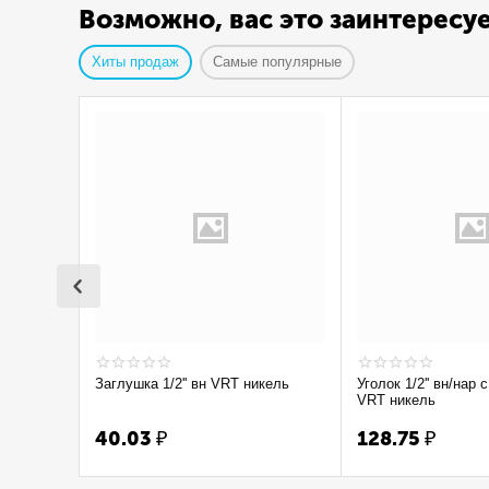
Возможно, вас это заинтересу
Хиты продаж
Самые популярные
Заглушка 1/2'' вн VRT никель
Уголок 1/2'' вн/нар с ограничением
VRT никель
40.03
₽
128.75
₽