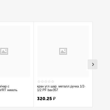
р/нар с
кран угл шар. металл.ручка 1/2-
Кран вод
 VRT никель
1/2 PF bav357
1/2'' лат 
320.25
₽
300.7