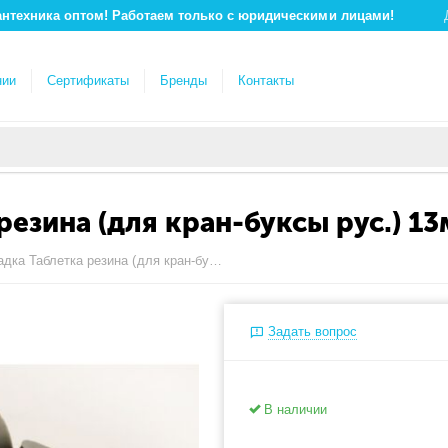
антехника оптом! Работаем только с юридическими лицами!
нии
Сертификаты
Бренды
Контакты
езина (для кран-буксы рус.) 13
ПР-5 Прокладка Таблетка резина (для кран-буксы рус.) 13мм (аналог ПС-7)
Задать вопрос
В наличии