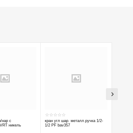
р/нар с
кран угл шар. металл.ручка 1/2-
Кран вод
 VRT никель
1/2 PF bav357
1/2'' лат 