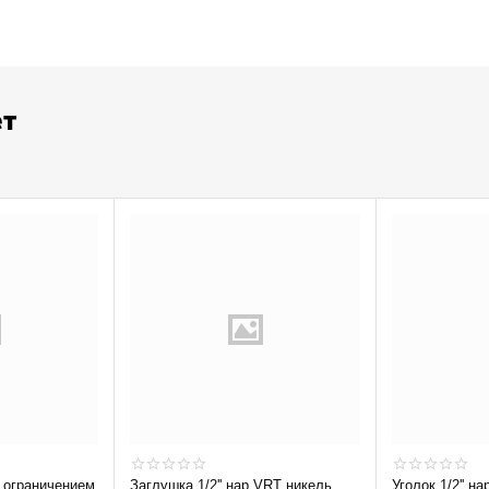
ет
Заглушка 1/2'' нар VRT никель
Уголок 1/2'' на