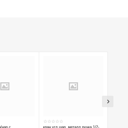
р/нар с
кран угл шар. металл.ручка 1/2-
Кран вод