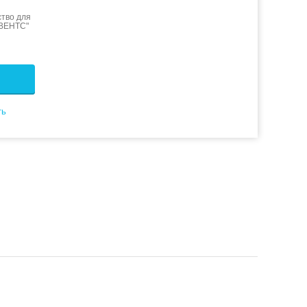
тво для
"ВЕНТС"
ть