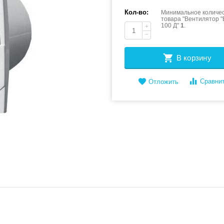
Кол-во:
Минимальное количес
товара "Вентилятор 
100 Д"
1
.
+
−
В корзину
Сравни
Отложить