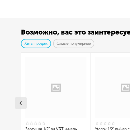
Возможно, вас это заинтересу
Хиты продаж
Самые популярные
Заглушка 1/2'' вн VRT никель
Уголок 1/2'' вн/нар с ограничением