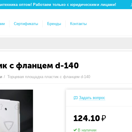
антехника оптом! Работаем только с юридическими лицами!
нии
Сертификаты
Бренды
Контакты
ик с фланцем d-140
ки
/
Торцевая площадка пластик с фланцем d-140
Задать вопрос
124.10
₽
В наличии