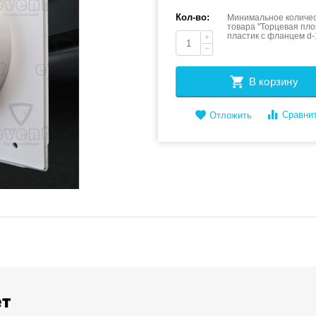
Кол-во:
Минимальное количес
товара "Торцевая пл
пластик с фланцем d
+
−
В корзину
Сравни
Отложить
ет