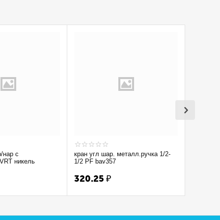
р/нар с
кран угл шар. металл.ручка 1/2-
Кран вод
 VRT никель
1/2 PF bav357
1/2'' лат 
320.25
₽
300.7