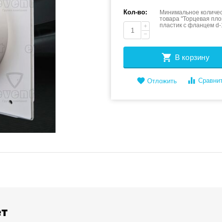
Кол-во:
Минимальное количес
товара "Торцевая пл
пластик с фланцем d
+
−
В корзину
Сравни
Отложить
ет