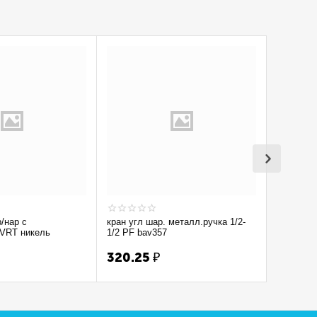
р/нар с
кран угл шар. металл.ручка 1/2-
Кран вод
 VRT никель
1/2 PF bav357
1/2'' лат 
320.25
₽
300.7