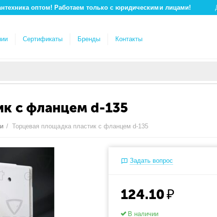
антехника оптом! Работаем только с юридическими лицами!
нии
Сертификаты
Бренды
Контакты
к с фланцем d-135
ки
/
Торцевая площадка пластик с фланцем d-135
Задать вопрос
124.10
₽
В наличии