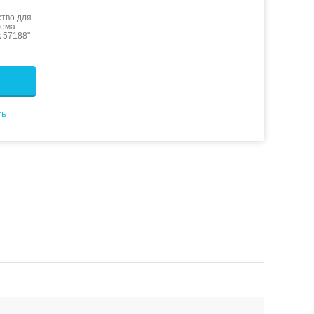
тво для
тема
к 57188"
ть