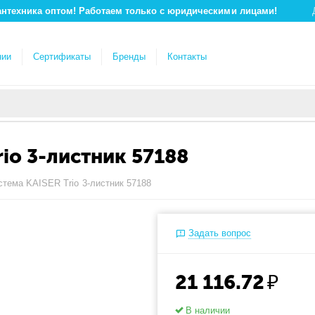
антехника оптом! Работаем только с юридическими лицами!
нии
Сертификаты
Бренды
Контакты
io 3-листник 57188
тема KAISER Trio 3-листник 57188
Задать вопрос
21 116.72
₽
В наличии