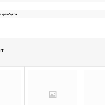
 кран-букса
ет