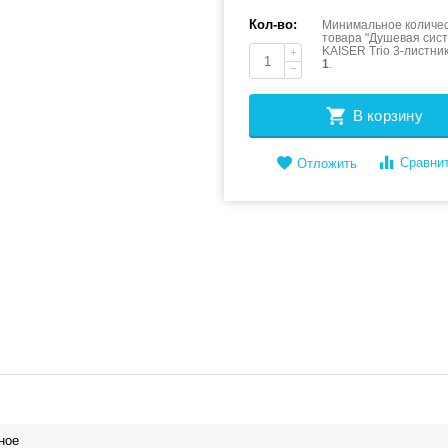
Кол-во:
Минимальное количес
товара "Душевая сис
KAISER Trio 3-листни
+
1
.
−
В корзину
Сравни
Отложить
ное