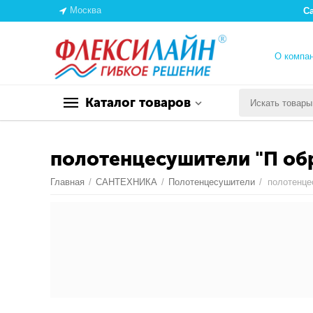
Москва
С
О компа
Каталог товаров
полотенцесушители "П об
Главная
/
САНТЕХНИКА
/
Полотенцесушители
/
полотенце