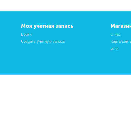
Моя учетная запись
Магази
Войти
О нас
Создать учетную запись
Карта сайт
Блог