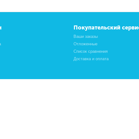
н
Покупательский серви
Ваши заказы
а
Отложенные
Список сравнения
Доставка и оплата