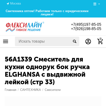
Москва
Сантехника оптом! Работаем только с юридическими
лицами!
+7(495)197-85-05
+7(926)198-85-05
0
56A1339 Смеситель для
кухни однорук бок ручка
ELGHANSA с выдвижной
лейкой (стр 33)
Главная
/
САНТЕХНИКА
/
Смесители