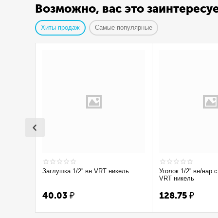
Возможно, вас это заинтересу
Хиты продаж
Самые популярные
Заглушка 1/2'' вн VRT никель
Уголок 1/2'' вн/нар с ограничением
VRT никель
40.03
₽
128.75
₽