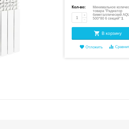
Кол-во:
Минимальное количес
товара "Радиатор
биметаллический A
+
500*80 6 секций"
1
.
−
В корзину
Сравни
Отложить