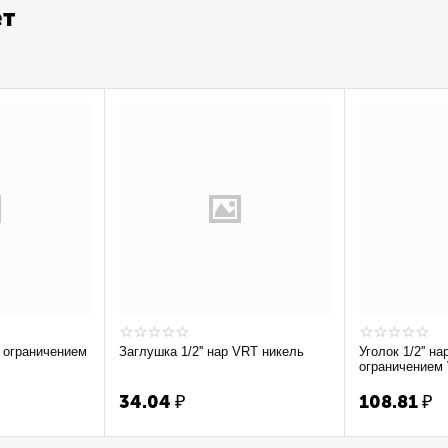
ет
Заглушка 1/2'' нар VRT никель
Уголок 1/2'' на
ограничением
34.04
₽
108.81
₽