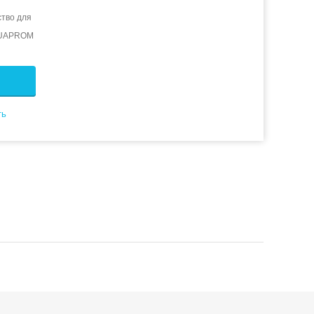
тво для
QUAPROM
ть