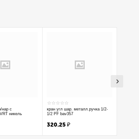
р/нар с
кран угл шар. металл.ручка 1/2-
Кран вод
 VRT никель
1/2 PF bav357
1/2'' лат 
320.25
₽
300.7