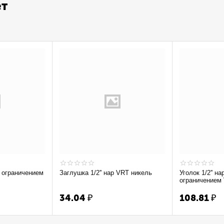
ет
Заглушка 1/2'' нар VRT никель
Уголок 1/2'' на
ограничением
34.04
₽
108.81
₽