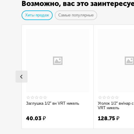
Возможно, вас это заинтересу
Хиты продаж
Самые популярные
Заглушка 1/2'' вн VRT никель
Уголок 1/2'' вн/нар с ограничением
VRT никель
40.03
₽
128.75
₽