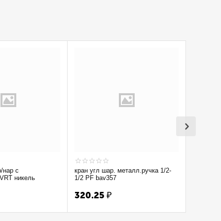
р/нар с
кран угл шар. металл.ручка 1/2-
Кран вод
 VRT никель
1/2 PF bav357
1/2'' лат 
320.25
₽
300.7