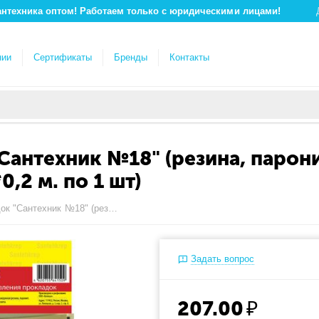
антехника оптом! Работаем только с юридическими лицами!
нии
Сертификаты
Бренды
Контакты
Сантехник №18" (резина, парони
,2 м. по 1 шт)
П-15/9 Набор прокладок "Сантехник №18" (резина, паронит, резина белая вакуумная, листы 2мм 0,2*0,2 м. по 1 шт)
Задать вопрос
207.00
₽