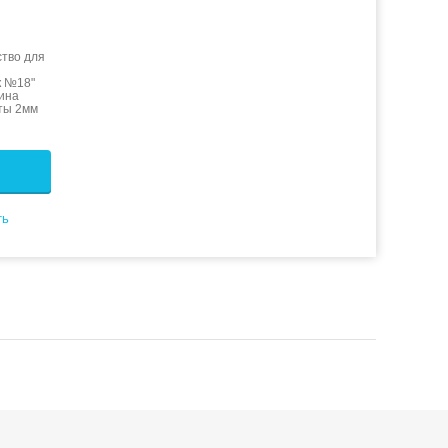
тво для
к №18"
зина
сты 2мм
ть