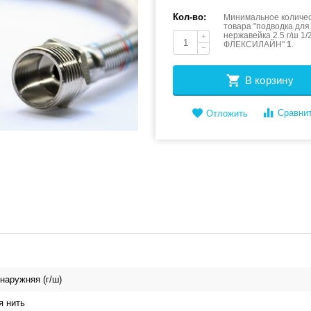
Кол-во:
Минимальное количес
товара "подводка для
нержавейка 2.5 г/ш 1/
+
ФЛЕКСИЛАЙН"
1
.
−
В корзину
Сравни
Отложить
 наружняя (г/ш)
 нить