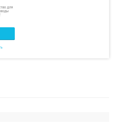
тво для
 воды
2
ть