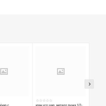
р/нар с
кран угл шар. металл.ручка 1/2-
Кран вод