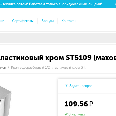
антехника оптом! Работаем только с юридическими лицами!
нии
Сертификаты
Бренды
Контакты
пластиковый хром ST5109 (махо
иком
/
Кран водоразборный 1/2 пластиковый хром ST5109 (маховик №2)
Задать вопрос
109.56
₽
В наличии