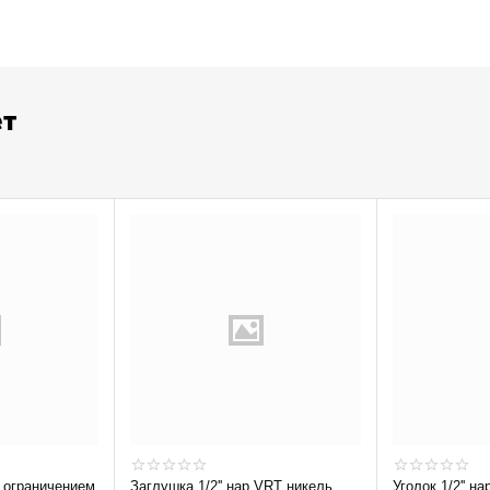
ет
Заглушка 1/2'' нар VRT никель
Уголок 1/2'' на