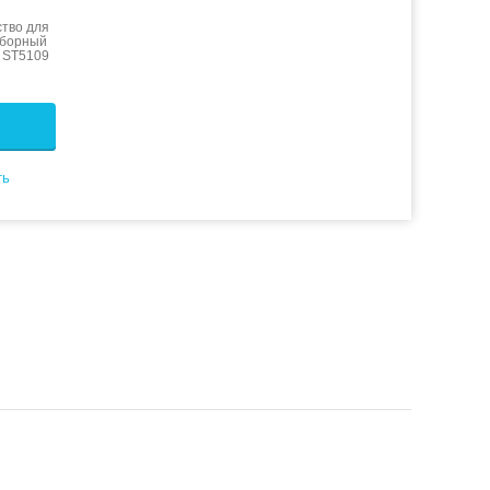
тво для
зборный
м ST5109
ть