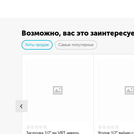
Возможно, вас это заинтересу
Хиты продаж
Самые популярные
Заглушка 1/2'' вн VRT никель
Уголок 1/2'' вн/нар с ограничением