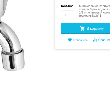
Кол-во:
Минимальное количес
товара "Кран водора
1/2 пластиковый хро
+
(маховик №2)"
1
.
−
В корзину
Сравни
Отложить