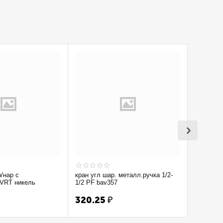
р/нар с
кран угл шар. металл.ручка 1/2-
Кран вод
 VRT никель
1/2 PF bav357
1/2'' лат 
320.25
₽
300.7