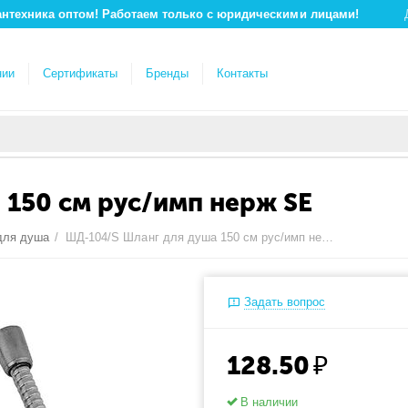
антехника оптом! Работаем только с юридическими лицами!
нии
Сертификаты
Бренды
Контакты
150 см рус/имп нерж SE
для душа
/
ШД-104/S Шланг для душа 150 см рус/имп нерж SE
Задать вопрос
128.50
₽
В наличии