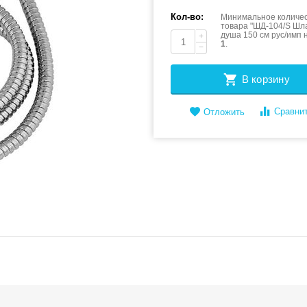
Кол-во:
Минимальное количес
товара "ШД-104/S Шл
душа 150 см рус/имп 
+
1
.
−
В корзину
Сравни
Отложить