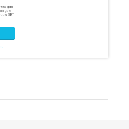
тво для
анг для
нерж SE"
ть