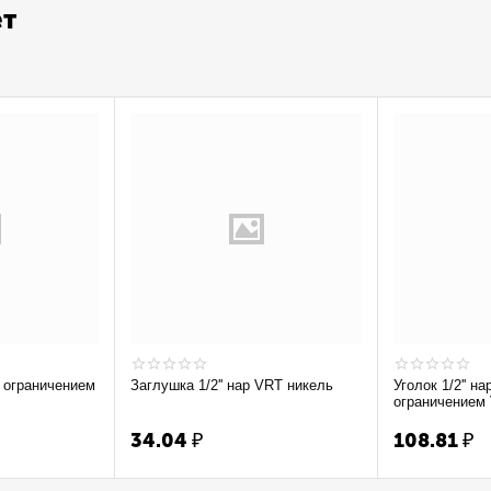
ет
Заглушка 1/2'' нар VRT никель
Уголок 1/2'' на
ограничением
34.04
₽
108.81
₽