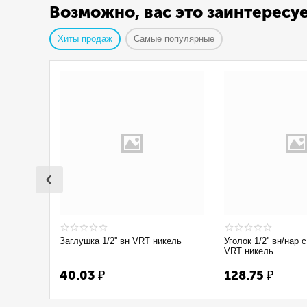
Возможно, вас это заинтересу
Хиты продаж
Самые популярные
Заглушка 1/2'' вн VRT никель
Уголок 1/2'' вн/нар с ограничением
VRT никель
40.03
₽
128.75
₽