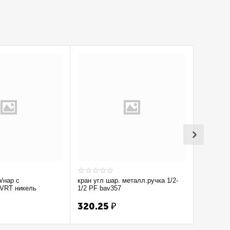
р/нар с
кран угл шар. металл.ручка 1/2-
Кран вод
 VRT никель
1/2 PF bav357
1/2'' лат 
320.25
₽
300.7