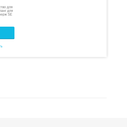
тво для
ланг для
нерж SE
ть