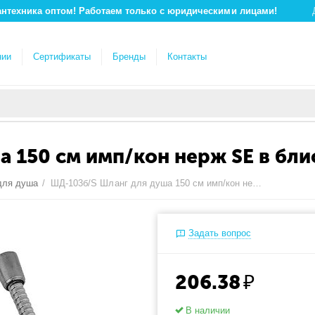
антехника оптом! Работаем только с юридическими лицами!
нии
Сертификаты
Бренды
Контакты
 150 см имп/кон нерж SE в бли
для душа
/
ШД-103б/S Шланг для душа 150 см имп/кон нерж SE в блистере
Задать вопрос
206.38
₽
В наличии