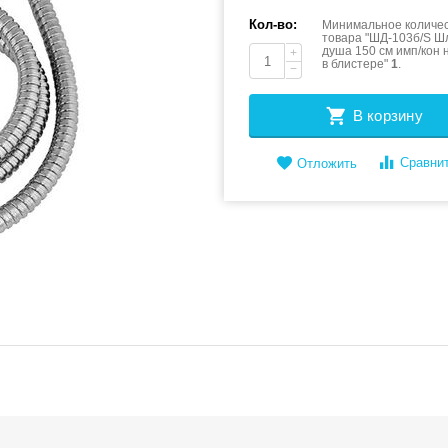
Кол-во:
Минимальное количес
товара "ШД-103б/S Ш
душа 150 см имп/кон 
+
в блистере"
1
.
−
В корзину
Сравни
Отложить