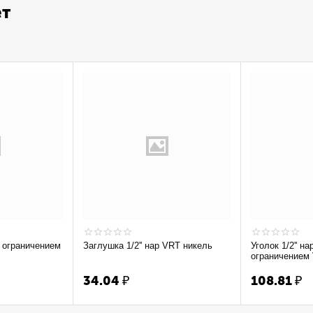
ет
Заглушка 1/2'' нар VRT никель
Уголок 1/2'' на
ограничением
34.04
₽
108.81
₽