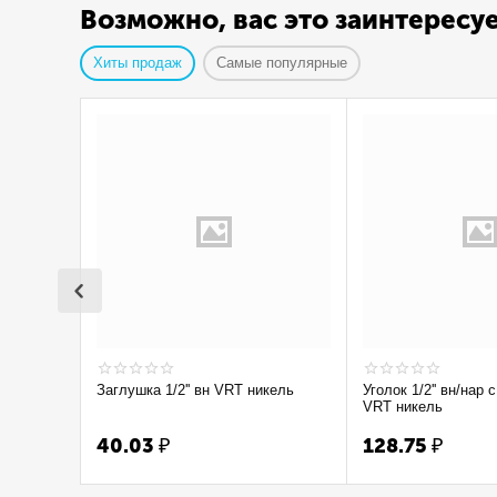
Возможно, вас это заинтересу
Хиты продаж
Самые популярные
Заглушка 1/2'' вн VRT никель
Уголок 1/2'' вн/нар с ограничением
VRT никель
40.03
₽
128.75
₽