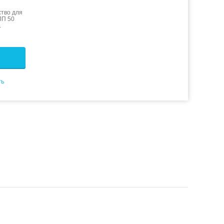
тво для
ПП 50
.
ть