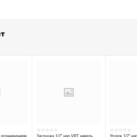
ет
Заглушка 1/2'' нар VRT никель
Уголок 1/2'' на