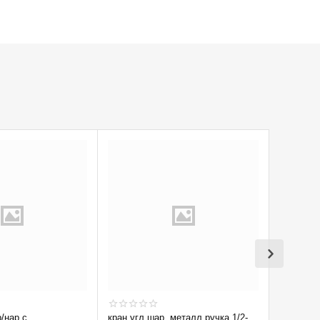
р/нар с
кран угл шар. металл.ручка 1/2-
Кран вод