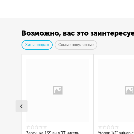
Возможно, вас это заинтересу
Хиты продаж
Самые популярные
Заглушка 1/2'' вн VRT никель
Уголок 1/2'' вн/нар с ограничением