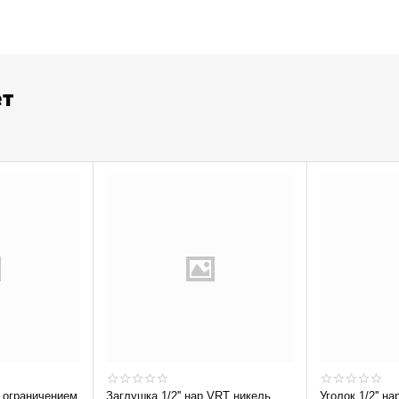
ет
Заглушка 1/2'' нар VRT никель
Уголок 1/2'' на