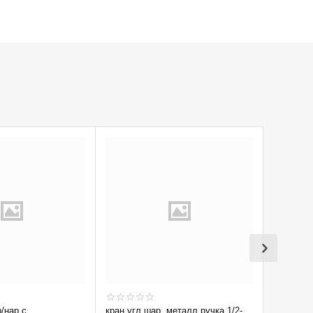
р/нар с
кран угл шар. металл.ручка 1/2-
Кран вод