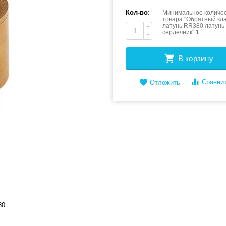
Кол-во:
Минимальное количес
товара "Обратный кл
латунь RR380 латунь
+
сердечник"
1
.
−
В корзину
Сравни
Отложить
80