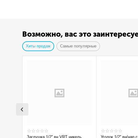
Возможно, вас это заинтересу
Хиты продаж
Самые популярные
Заглушка 1/2'' вн VRT никель
Уголок 1/2'' вн/нар с ограничением