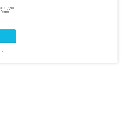
тво для
=90mm
ть