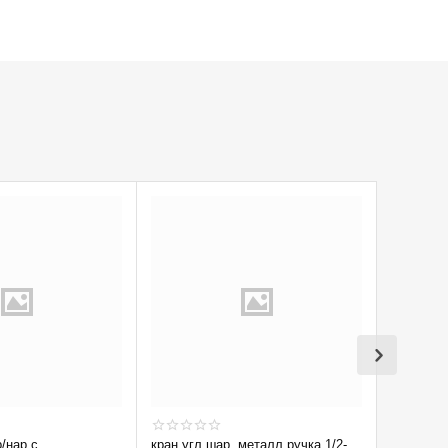
р/нар с
кран угл шар. металл.ручка 1/2-
Кран вод