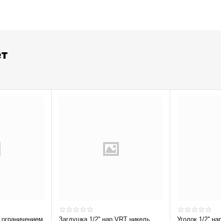
ет
Заглушка 1/2'' нар VRT никель
Уголок 1/2'' на