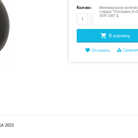
Кол-во:
Минимальное количес
товара "Поплавок D
SER 180"
1
.
+
−
В корзину
Сравни
Отложить
А 2023