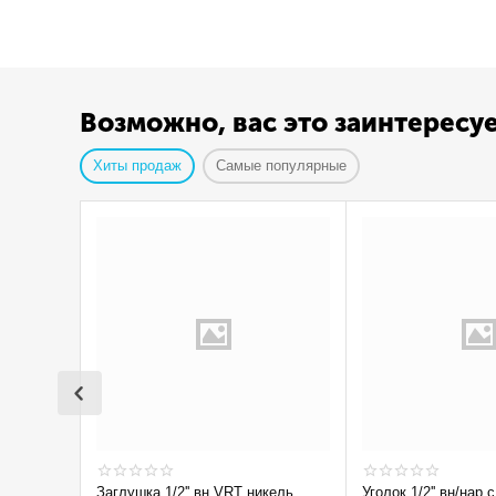
Возможно, вас это заинтересу
Хиты продаж
Самые популярные
Заглушка 1/2'' вн VRT никель
Уголок 1/2'' вн/нар с ограничением