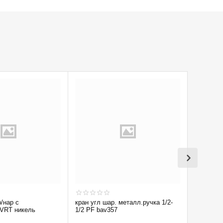
р/нар с
кран угл шар. металл.ручка 1/2-
Кран вод
 VRT никель
1/2 PF bav357
1/2'' лат 