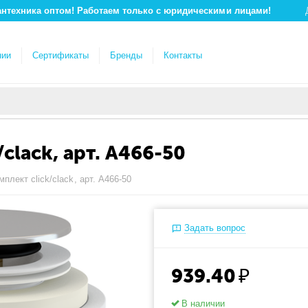
антехника оптом! Работаем только с юридическими лицами!
нии
Сертификаты
Бренды
Контакты
clack, арт. A466-50
плект click/clack, арт. A466-50
Задать вопрос
939.40
₽
В наличии