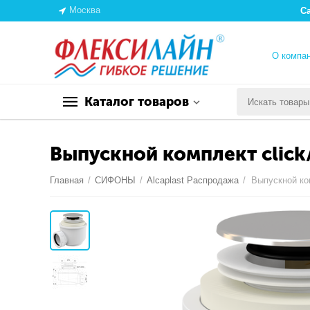
Москва
С
О компа
Каталог товаров
Выпускной комплект click/
Главная
/
СИФОНЫ
/
Alcaplast Распродажа
/
Выпускной ком