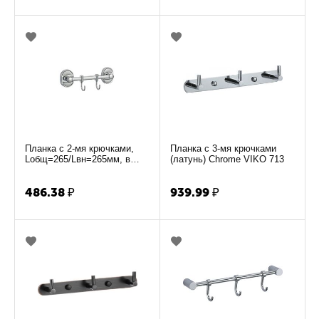
Планка с 2-мя крючками,
Планка с 3-мя крючками
Lобщ=265/Lвн=265мм, в
(латунь) Chrome VIKO 713
пакете (нержавейка) Chrome
VIKO 405
486.38
₽
939.99
₽