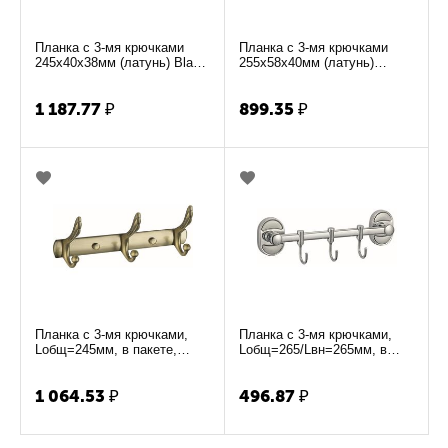
Планка с 3-мя крючками
Планка с 3-мя крючками
245х40х38мм (латунь) Black
255х58х40мм (латунь)
(состаренный черный) VIKO
Chrome VIKO 703
723
1 187.77
₽
899.35
₽
Планка с 3-мя крючками,
Планка с 3-мя крючками,
Lобщ=245мм, в пакете,
Lобщ=265/Lвн=265мм, в
(нерж), Bronze VIKO 743
пакете (нержавейка) Chrome
VIKO 406
1 064.53
₽
496.87
₽