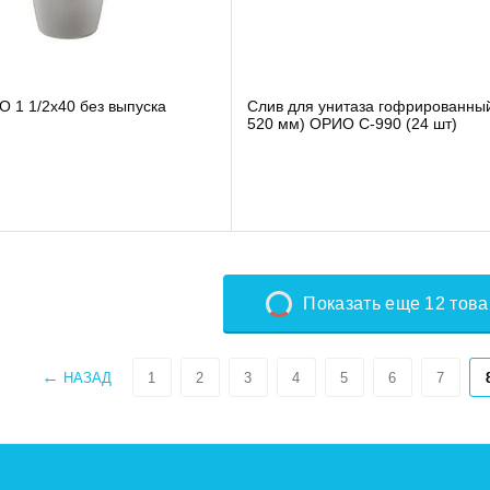
 1 1/2х40 без выпуска
Слив для унитаза гофрированный
520 мм) ОРИО С-990 (24 шт)
Показать еще 12 тов
НАЗАД
1
2
3
4
5
6
7