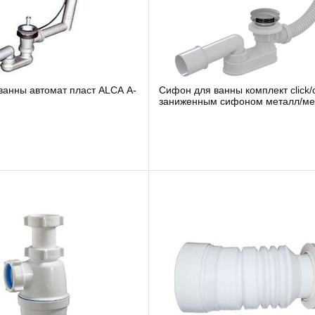
ванны автомат пласт ALCA A-
Сифон для ванны комплект click/clak с
заниженным сифоном металл/металл
(длина 80 см...