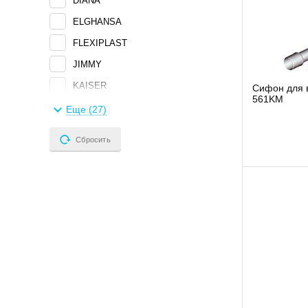
DIANA
ELGHANSA
FLEXIPLAST
JIMMY
KAISER
Сифон для 
561KM
OSCAR
Еще (27)
PF
Сбросить
ROCA
ROSHE
SER
SL
UNIPAK
VEKTA
Victoria
АКВАТЕР