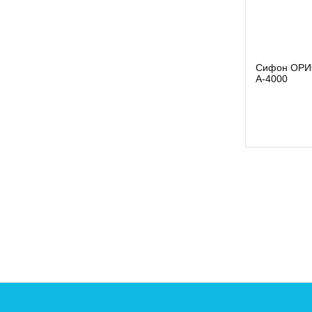
АКВАФОР
АНИПЛАСТ
ВЕКА
Сифон ОРИО
ВЕНТС
А-4000
ВЕРСАНТ
ВИР
Инкоэр
КИТАЙ
ОРИО
Остатки
РАСПРОДАЖА
Россия
РЯЗАНЬ
ТЕРА