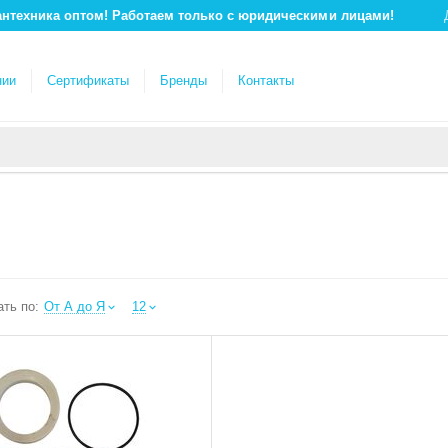
антехника оптом! Работаем только с юридическими лицами!
нии
Сертификаты
Бренды
Контакты
ть по:
От А до Я
12